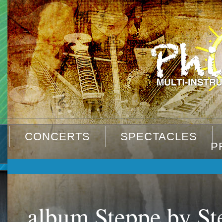
CONCERTS
SPECTACLES
P
album Steppe by St