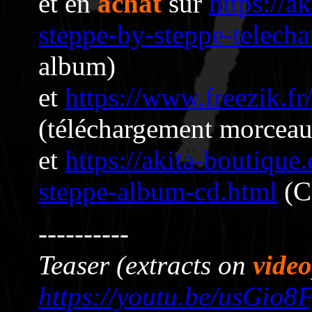
et en
achat
sur
https://a
steppe-by-steppe-telech
album)
et
https://www.freezik.fr
(téléchargement morcea
et
https://akita-boutique
steppe-album-cd.html
(C
----------
Teaser (extracts on
video
https://youtu.be/usGio