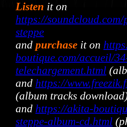
Listen
it on
https://soundcloud.com/p
steppe
and
purchase
it on
https
boutique.com/accueil/34
telechargement.html
(al
and
https://www.freezik.
(album tracks download
and
https://akita-boutiq
steppe-album-cd.html
(p