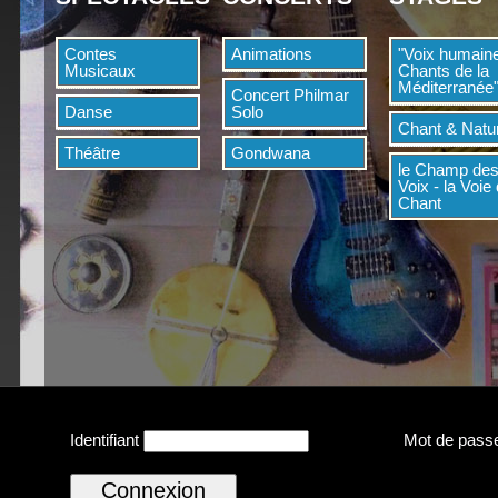
Contes
Animations
"Voix humaine
Musicaux
Chants de la
Méditerranée
Concert Philmar
Danse
Solo
Chant & Natu
Théâtre
Gondwana
le Champ de
Voix - la Voie
Chant
Identifiant
Mot de pass