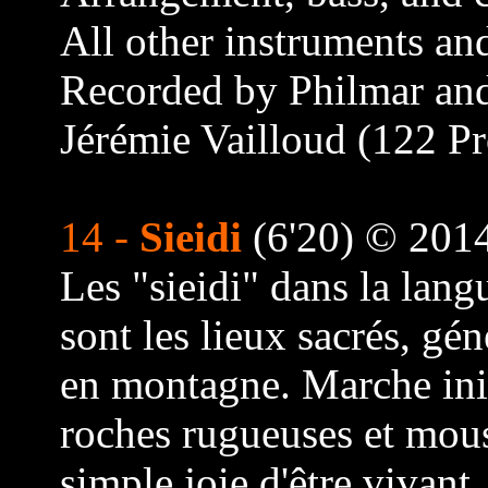
All other instruments an
Recorded by Philmar and
Jérémie Vailloud (122 P
14 -
Sieidi
(6'20) © 201
Les "sieidi" dans la lang
sont les lieux sacrés, gé
en montagne. Marche init
roches rugueuses et mous
simple joie d'être vivant,