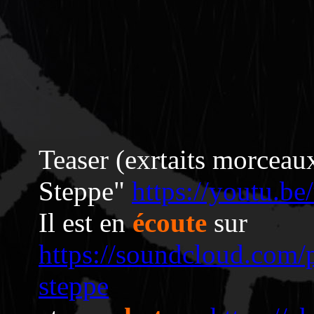
Teaser (exrtaits morceau
Steppe"
https://youtu.
Il est en
écoute
sur
https://soundcloud.com/p
steppe